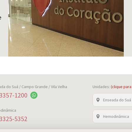
e
ada do Suá
/ Campo Grande / Vila Velha
Unidades:
(clique par
3357-1200
Enseada do Suá
dinâmica
Hemodinâmica
3325-5352