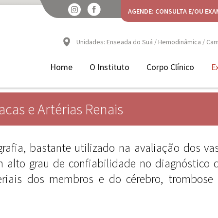
AGENDE: CONSULTA E/OU EXA
Unidades: Enseada do Suá / Hemodinâmica / Camp
Home
O Instituto
Corpo Clínico
E
acas e Artérias Renais
rafia, bastante utilizado na avaliação dos va
m alto grau de confiabilidade no diagnóstico d
teriais dos membros e do cérebro, trombose