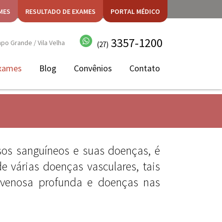
MES
RESULTADO DE EXAMES
PORTAL MÉDICO
3357-1200
o Grande / Vila Velha
(27)
xames
Blog
Convênios
Contato
sos sanguíneos e suas doenças, é
e várias doenças vasculares, tais
 venosa profunda e doenças nas