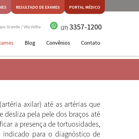
MES
RESULTADO DE EXAMES
PORTAL MÉDICO
3357-1200
o Grande / Vila Velha
(27)
xames
Blog
Convênios
Contato
rtéria axilar) até as artérias que
e desliza pela pele dos braços até
ficar a presença de tortuosidades,
É indicado para o diagnóstico de